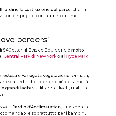
II ordinò la costruzione del parco
, che fu
azi con cespugli e con numerosissime
ove perdersi
i 846 ettari, il Bois de Boulogne è
molto
al
Central Park di New York
o al
Hyde Park
n’estesa e variegata vegetazione
formata,
arte da cedri, che coprono più della metà
ue grandi laghi
su differenti livelli, uniti fra
ta.
rova il
Jardin d'Acclimatation
, una zona la
 raccomandabile soprattutto per i bambini,