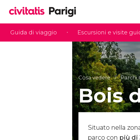
Guida di viaggio
Escursioni e visite gu
Cosa vedere
Parchi 
Bois 
Situato nella zon
parco con
più di