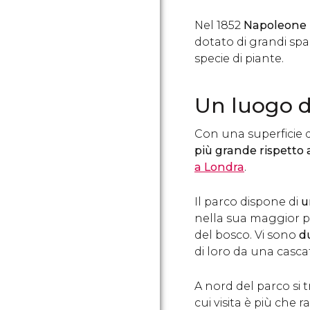
Nel 1852
Napoleone I
dotato di grandi sp
specie di piante.
Un luogo d
Con una superficie d
più grande rispetto 
a Londra
.
Il parco dispone di
u
nella sua maggior p
del bosco. Vi sono
d
di loro da una casca
A nord del parco si t
cui visita è più che