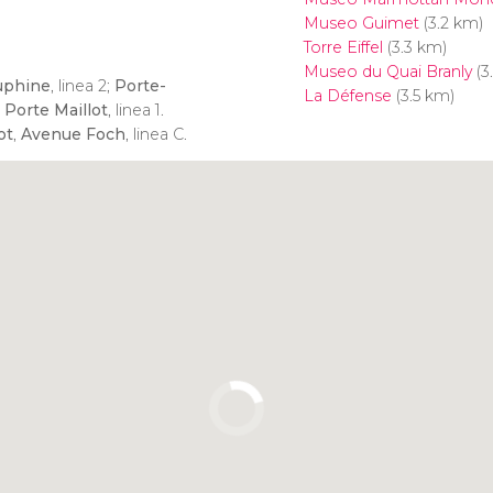
Museo Guimet
(3.2 km)
Torre Eiffel
(3.3 km)
Museo du Quai Branly
(3
uphine
, linea 2;
Porte-
La Défense
(3.5 km)
;
Porte Maillot
, linea 1.
ot
,
Avenue Foch
, linea C.
Clicca per usare la mappa