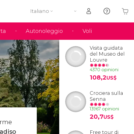
Italiano
rta
Autonoleggio
Voli
Il tuo carrello è vuoto
Visita guidata
del Museo del
Louvre
4370 opinioni
108,2
US$
Crociera sulla
Senna
13967 opinioni
20,7
US$
norme
adiso
Free tour di