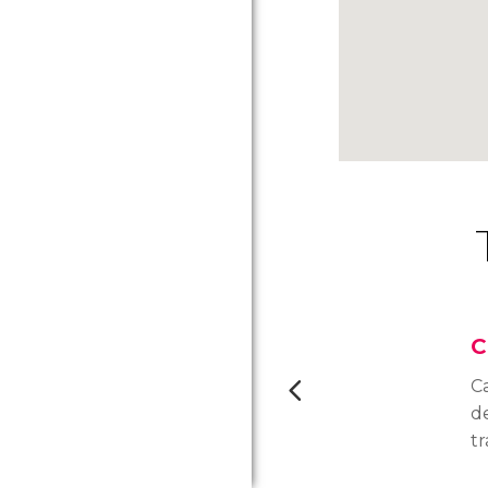
C
C
d
tr
pi