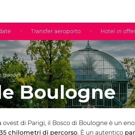
idate
Transfer aeroporto
Hotel in offe
e giardini
de Boulogne
a ovest di Parigi, il Bosco di Boulogne è un e
 35 chilometri di percorso
. È un autentico
par