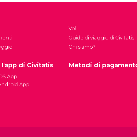
lla parte opposta alla
parchi tematici,
rre, si trova
Disneyland Park e Walt
’imponente Scuola
Disney Studios Park.
litare.
Voli
menti
Guide di viaggio di Civitatis
eggio
Chi siamo?
 l'app di Civitatis
Metodi di pagament
iOS App
Android App
Condizioni genera