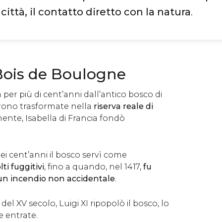
 città, il contatto diretto con la natura
.
 Bois de Boulogne
per più di cent’anni dall’antico bosco di
urono trasformate nella
riserva reale di
ente, Isabella di Francia fondò
i cent’anni il bosco servì come
ti fuggitivi
, fino a quando, nel 1417,
fu
 un incendio non accidentale
.
l XV secolo, Luigi XI ripopolò il bosco, lo
e entrate.