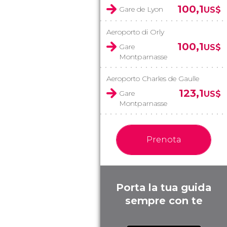
100,1
Gare de Lyon
US$
Aeroporto di Orly
100,1
Gare
US$
Montparnasse
Aeroporto Charles de Gaulle
123,1
Gare
US$
Montparnasse
Prenota
Porta la tua guida
sempre con te