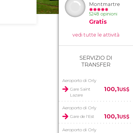
Montmartre
5248 opinioni
Gratis
vedi tutte le attività
SERVIZIO DI
TRANSFER
Aeroporto di Orly
100,1
Gare Saint
US$
Lazare
Aeroporto di Orly
100,1
Gare de l'Est
US$
Aeroporto di Orly