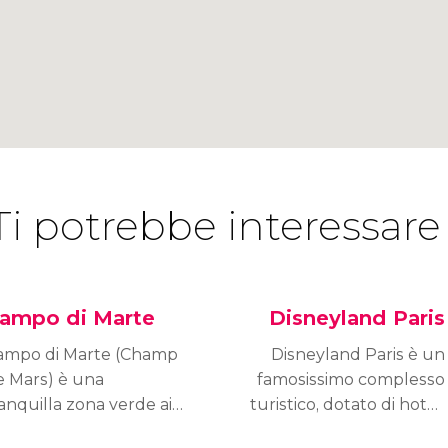
Ti potrebbe interessare
ampo di Marte
Disneyland Paris
ampo di Marte (Champ
Disneyland Paris è un
e Mars) è una
famosissimo complesso
anquilla zona verde ai
turistico, dotato di hotel,
edi della Torre Eiffel.
ristoranti​, bar e due