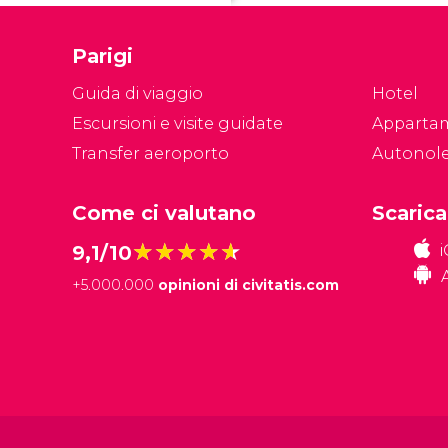
Da
to
Parigi
l
Mi
Guida di viaggio
Hotel
Escursioni e visite guidate
Apparta
Transfer aeroporto
Autonol
Come ci valutano
Scarica
★★★★★
★★★★★
9,1/10
+
5.000.000
opinioni di civitatis.com