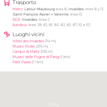
Trasporto
Metro
:
Latour-Maubourg
linea 8;
Invalides
, linee 8 y 13
;
Saint-François-Xavier
e
Varenne
, linea 13.
RER
:
Invalides
, linea C.
Autobus
: linee 28, 63, 69, 80, 82, 83, 87, 92 e 93.
Luoghi vicini
Hôtel des Invalides
(114 m)
Museo Rodin
(295 m)
Campo di Marte
(935 m)
Museo delle Fogne di Parigi
(1 km)
Petit Palais
(1.1 km)
Clicca per usare la mappa