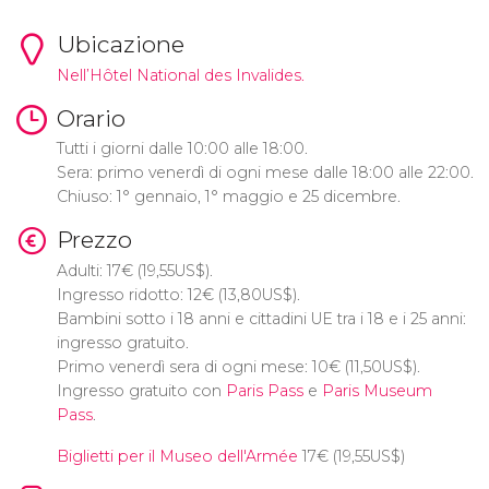
Ubicazione
Nell’Hôtel National des Invalides.
Orario
Tutti i giorni dalle 10:00 alle 18:00.
Sera: primo venerdì di ogni mese dalle 18:00 alle 22:00.
Chiuso: 1° gennaio, 1° maggio e 25 dicembre.
Prezzo
Adulti: 17
€
(19,55
US$
).
Ingresso ridotto: 12
€
(13,80
US$
).
Bambini sotto i 18 anni e cittadini UE tra i 18 e i 25 anni:
ingresso gratuito.
Primo venerdì sera di ogni mese: 10
€
(11,50
US$
).
Ingresso gratuito con
Paris Pass
e
Paris Museum
Pass
.
Biglietti per il Museo dell'Armée
17
€
(19,55
US$
)