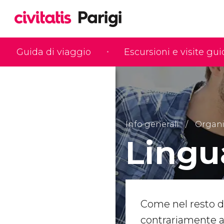
Guida di viaggio
Escursioni e visite gu
Info generali
Organiz
Lingu
Come nel resto d
contrariamente a