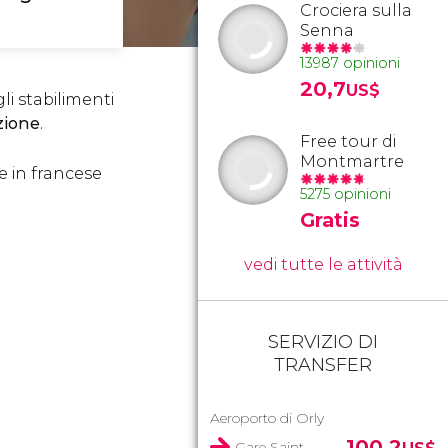
Crociera sulla
Senna
13987 opinioni
20,7
US$
i stabilimenti
zione
.
Free tour di
Montmartre
e in francese
5275 opinioni
Gratis
vedi tutte le attività
SERVIZIO DI
TRANSFER
Aeroporto di Orly
100,2
Gare Saint