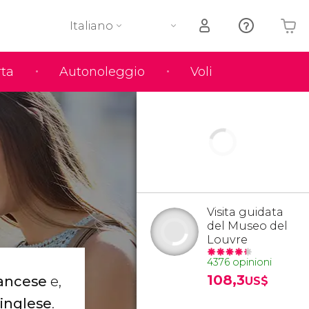
Italiano
rta
Autonoleggio
Voli
Il tuo carrello è vuoto
Visita guidata
del Museo del
Louvre
4376 opinioni
108,3
francese
e,
US$
 inglese
.