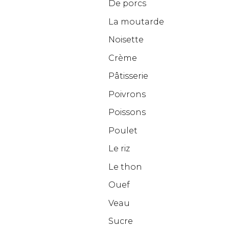
De porcs
La moutarde
Noisette
Crème
Pâtisserie
Poivrons
Poissons
Poulet
Le riz
Le thon
Ouef
Veau
Sucre