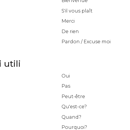
Bienvenue
S'il vous plaît
Merci
De rien
Pardon / Excuse moi
 utili
Oui
Pas
Peut-être
Qu'est-ce?
Quand?
Pourquoi?