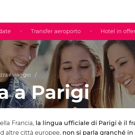
idate
Transfer aeroporto
Hotel in offe
za il viaggio
a a Parigi
ella Francia,
la lingua ufficiale di Parigi è il 
d altre città europee,
non si parla granché in