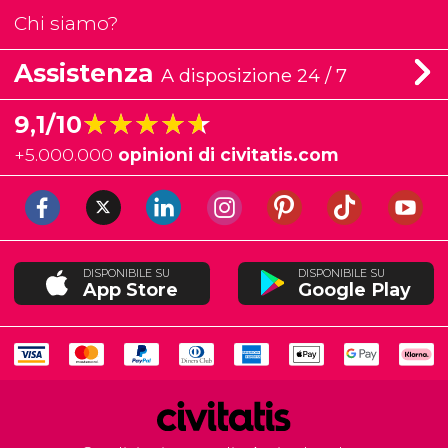
Chi siamo?
Assistenza
A disposizione 24 / 7
★★★★★
★★★★★
9,1/10
+
5.000.000
opinioni di civitatis.com
DISPONIBILE SU
DISPONIBILE SU
App Store
Google Play