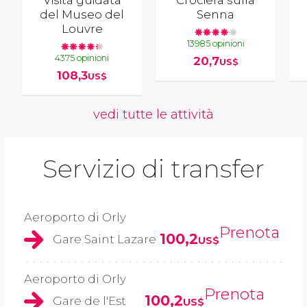
del Museo del
Senna
Louvre
13985 opinioni
4375 opinioni
20,7
US$
108,3
US$
vedi tutte le attività
Servizio di transfer
Aeroporto di Orly
Prenota
100,2
Gare Saint Lazare
US$
Aeroporto di Orly
Prenota
100,2
Gare de l'Est
US$