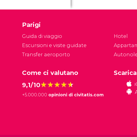
t
Se
Ci
Parigi
ca
di
Guida di viaggio
Hotel
Escursioni e visite guidate
Apparta
Transfer aeroporto
Autonol
Come ci valutano
Scarica
★★★★★
★★★★★
9,1/10
+
5.000.000
opinioni di civitatis.com