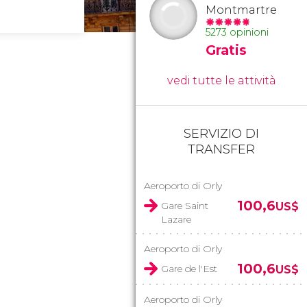
Montmartre
5273 opinioni
Gratis
vedi tutte le attività
SERVIZIO DI
TRANSFER
Aeroporto di Orly
100,6
Gare Saint
US$
Lazare
Aeroporto di Orly
100,6
Gare de l'Est
US$
Aeroporto di Orly