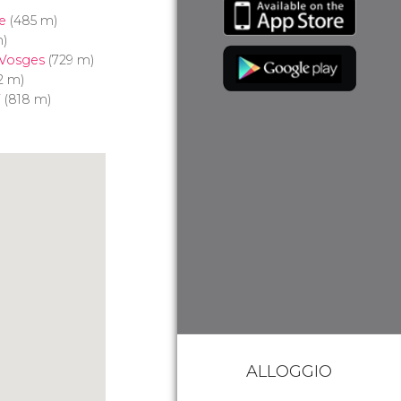
e
(485 m)
)
 Vosges
(729 m)
2 m)
i
(818 m)
ALLOGGIO