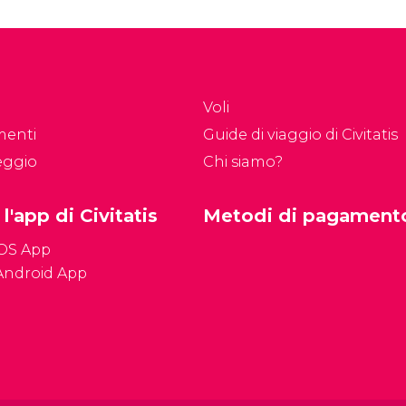
rovano sul fiume
la Cité ed è una delle
nna. “L'Isola della
zone più frequentate
ttà” è il cuore della
della città, sia dai turisti
pitale e il luogo
che dai parigini.
 fondazione di Parigi.
Voli
menti
Guide di viaggio di Civitatis
eggio
Chi siamo?
 l'app di Civitatis
Metodi di pagament
iOS App
Android App
Condizioni genera