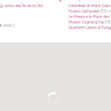
, vicino alla Île de la Cité.
Cattedrale di Notre Dam
Museo Carnavalet
(727 m
Le Marais e la Place des
Museo Cognacq-Jay
(79
e
, linea 7.
Quartiere Latino di Parig
Clicca per usare la mappa