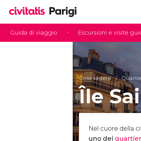
Guida di viaggio
Escursioni e visite gu
Cosa vedere
Quartie
Île Sa
Nel cuore della ci
uno dei
quartier