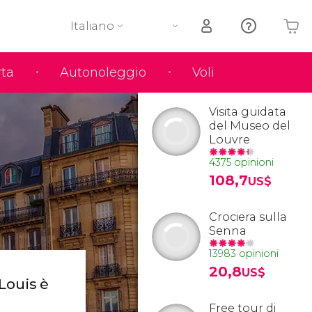
Italiano
rta
Autonoleggio
Voli
Il tuo carrello è vuoto
Visita guidata
del Museo del
Louvre
4375 opinioni
108,7
US$
Crociera sulla
Senna
13983 opinioni
20,8
US$
-Louis è
Free tour di