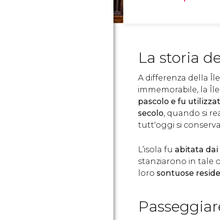
La storia de
A differenza della Îl
immemorabile, la Île
pascolo e fu utilizz
secolo
, quando si re
tutt'oggi si conserva
L’isola fu
abitata dai 
stanziarono in tale o
loro
sontuose resid
Passeggiare