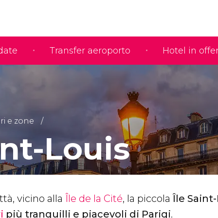
idate
Transfer aeroporto
Hotel in offe
ri e zone
int-Louis
ttà, vicino alla
Île de la Cité
, la piccola
Île Saint
i
più tranquilli e piacevoli di Parigi
.