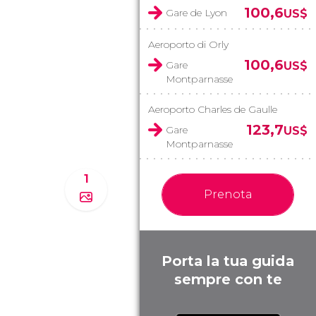
100,6
Gare de Lyon
US$
Aeroporto di Orly
100,6
Gare
US$
Montparnasse
Aeroporto Charles de Gaulle
123,7
Gare
US$
Montparnasse
1
Prenota
Porta la tua guida
sempre con te