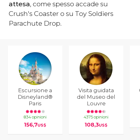
attesa
, come spesso accade su
Crush's Coaster o su Toy Soldiers
Parachute Drop.
Escursione a
Visita guidata
Disneyland®
del Museo del
Paris
Louvre
834 opinioni
4375 opinioni
156,7
108,3
US$
US$