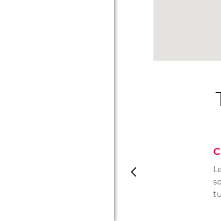
C
L
s
tu
pa
ca