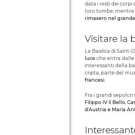
data i resti dei corp
loro tombe, mentr
rimasero nel grande 
Visitare la 
La Basilica di Saint-
luce
che entra dalle 
interessanti della ba
cripta, parte del mu
francesi
.
Fra i grandi sepolcri
Filippo IV il Bello, C
d’Austria e Maria An
Interessan