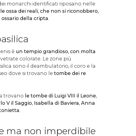
i dei monarchi identificati riposano nelle
e
le ossa dei reali, che non si riconobbero,
ossario della cripta
.
basilica
Denis è
un tempio grandioso, con molta
vetrate colorate. Le zone più
silica sono il deambulatorio, il coro e la
seo dove si trovano le
tombe dei re
 si trovano
le tombe di
Luigi VIII il Leone,
arlo V il Saggio, Isabella di Baviera, Anna
tonietta
.
te ma non imperdibile