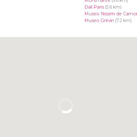
Montmartre
(5.6 km)
Dalí Paris
(5.6 km)
Museo Nissim de Camo
Museo Grévin
(7.2 km)
Clicca per usare la mappa