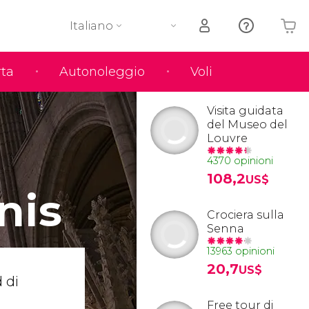
Italiano
rta
Autonoleggio
Voli
Il tuo carrello è vuoto
Visita guidata
del Museo del
Louvre
4370 opinioni
108,2
US$
nis
Crociera sulla
Senna
13963 opinioni
20,7
US$
 di
Free tour di