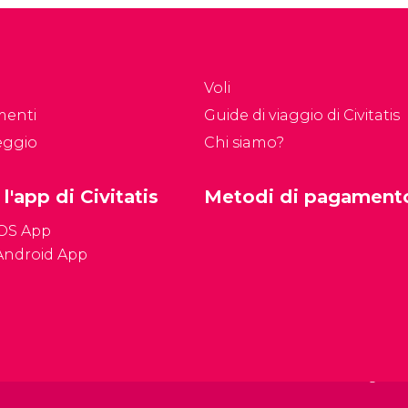
pianta architettonica
tre 6 milioni di persone
ispirata ai templi
no seppelliti nei più di
dell’Antica Grecia.
00 chilometri
el tunnel.
Voli
menti
Guide di viaggio di Civitatis
eggio
Chi siamo?
 l'app di Civitatis
Metodi di pagament
iOS App
Android App
Condizioni genera