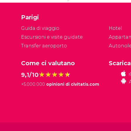
ol
so
Parigi
3
d
Guida di viaggio
Hotel
Escursioni e visite guidate
Apparta
Transfer aeroporto
Autonol
Come ci valutano
Scarica
★★★★★
★★★★★
9,1/10
+
5.000.000
opinioni di civitatis.com