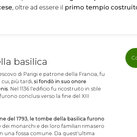
cese
, oltre ad essere il
primo tempio costruito 
Co
lla basilica
escovo di Parigi e patrone della Francia, fu
cui, più tardi,
si fondò in suo onore
enis
. Nel 1136 l'edificio fu ricostruito in stile
 furono conclusi verso la fine del XIII
ne del 1793, le tombe della basilica furono
 dei monarchi e dei loro familiari rimasero
7, in una fossa comune. Da quest'ultima