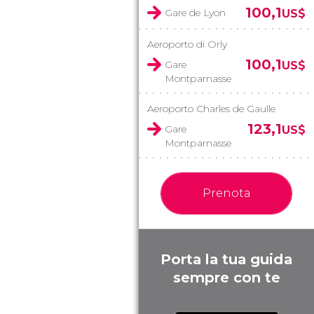
100,1
Gare de Lyon
US$
Aeroporto di Orly
100,1
Gare
US$
Montparnasse
Aeroporto Charles de Gaulle
123,1
Gare
US$
Montparnasse
Prenota
Porta la tua guida
sempre con te