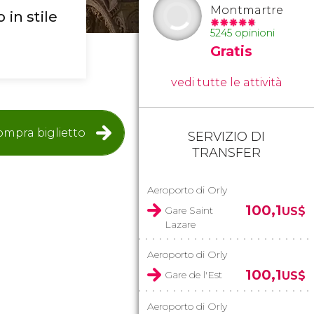
Montmartre
in stile
5245 opinioni
Gratis
vedi tutte le attività
mpra biglietto
SERVIZIO DI
TRANSFER
Aeroporto di Orly
100,1
Gare Saint
US$
Lazare
Aeroporto di Orly
100,1
Gare de l'Est
US$
Aeroporto di Orly