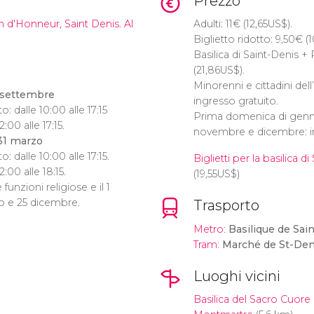
Prezzo
n d'Honneur, Saint Denis. Al
Adulti: 11
€
(12,65
US$
).
Biglietto ridotto: 9,50
€
(1
Basilica di Saint-Denis +
(21,86
US$
).
Minorenni e cittadini dell’U
0 settembre
ingresso gratuito.
o: dalle 10:00 alle 17:15
Prima domenica di genna
:00 alle 17:15.
novembre e dicembre: in
 31 marzo
o: dalle 10:00 alle 17:15.
Biglietti per la basilica d
:00 alle 18:15.
(19,55
US$
)
 funzioni religiose e il 1
o e 25 dicembre.
Trasporto
Metro
:
Basilique de Sai
Tram
:
Marché de St-Den
Luoghi vicini
Basilica del Sacro Cuore