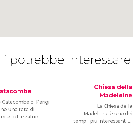
Ti potrebbe interessare
Chiesa della
atacombe
Madeleine
e Catacombe di Parigi
La Chiesa della
ono una rete di
Madeleine è uno dei
nnel utilizzati in
templi più interessanti di
ssato come cimitero. Si
Parigi, grazie alla sua
lcola che i corpi di