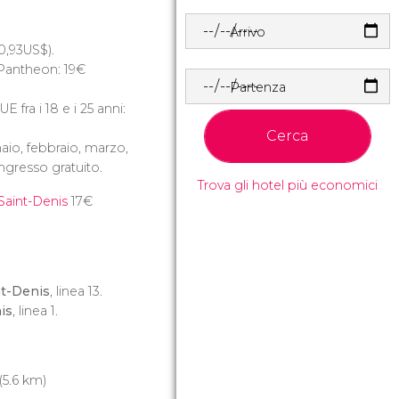
Arrivo
0,93
US$
).
 Pantheon: 19
€
Partenza
E fra i 18 e i 25 anni:
Cerca
io, febbraio, marzo,
gresso gratuito.
Trova gli hotel più economici
i Saint-Denis
17
€
nt-Denis
, linea 13.
is
, linea 1.
(5.6 km)