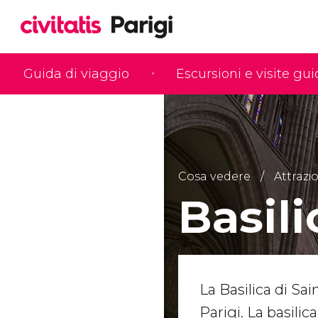
Guida di viaggio
Escursioni e visite gu
Cosa vedere
Attrazio
Basili
La Basilica di Sa
Parigi. La basili