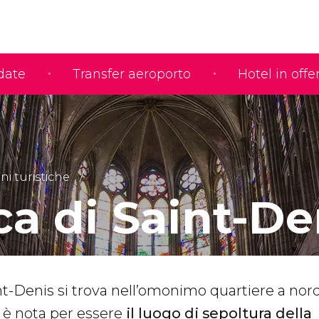
idate
Transfer aeroporto
Hotel in offe
ni turistiche
ca di Saint-De
int-Denis si trova nell’omonimo quartiere a nord
ca è nota per essere
il luogo di sepoltura della