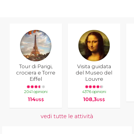
Tour di Parigi,
Visita guidata
crociera e Torre
del Museo del
Eiffel
Louvre
2041 opinioni
4376 opinioni
114
108,3
US$
US$
vedi tutte le attività