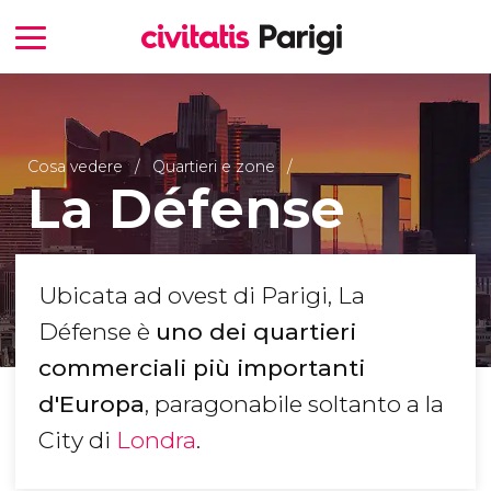
Cosa vedere
Quartieri e zone
La Défense
Ubicata ad ovest di Parigi, La
Défense è
uno dei quartieri
commerciali più importanti
d'Europa
, paragonabile soltanto a la
City di
Londra
.