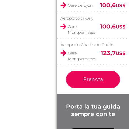
100,6
Gare de Lyon
US$
Aeroporto di Orly
100,6
Gare
US$
Montparnasse
Aeroporto Charles de Gaulle
123,7
Gare
US$
Montparnasse
Prenota
Porta la tua guida
sempre con te