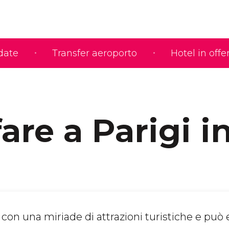
idate
Transfer aeroporto
Hotel in offe
are a Parigi in
à con una miriade di attrazioni turistiche e può