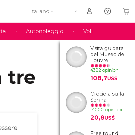
Italiano
rta
Autonoleggio
Voli
Il tuo carrello è vuoto
Visita guidata
del Museo del
Louvre
 tre
4382 opinioni
108,7
US$
Crociera sulla
Senna
14000 opinioni
20,8
US$
 essere
Free tour di