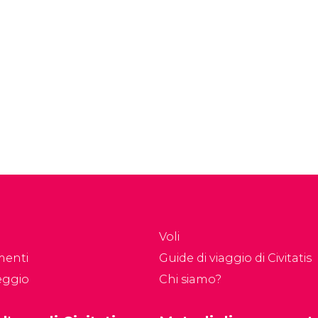
Voli
menti
Guide di viaggio di Civitatis
eggio
Chi siamo?