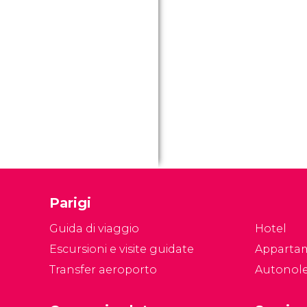
Parigi
Guida di viaggio
Hotel
Escursioni e visite guidate
Apparta
Transfer aeroporto
Autonol