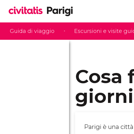
Guida di viaggio
Escursioni e visite gu
Cosa f
giorni
Parigi è una citt