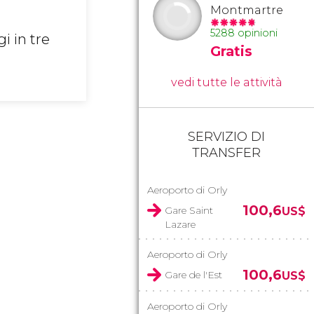
Montmartre
5288 opinioni
i in tre
Gratis
vedi tutte le attività
SERVIZIO DI
TRANSFER
Aeroporto di Orly
100,6
Gare Saint
US$
Lazare
Aeroporto di Orly
100,6
Gare de l'Est
US$
Aeroporto di Orly